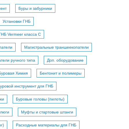
мент
Буры и забурники
Установки ГНБ
ГНБ Vermeer класса С
патели
Магистральные траншеекопатели
тели ручного типа
Доп. оборудование
Буровая Химия
Бентонит и полимеры
уровой инструмент для ГНБ
ки
Буровые головы (пилоты)
тлюги
Муфты и стартовые штанги
r)
Расходные материалы для ГНБ