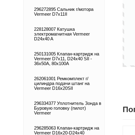
296272895 Сальник г/мотора
Vermeer D7x11II
228128007 Катушка
электромагнитная Vermeer
D24x40 A
250131005 Клапан-картридж на
Vermeer D7х11, D24x40 SII -
36x50A, 80x100A
262061001 Ремкомплект г/
цилиндра подачи штанг на
Vermeer D16x20SII
296334377 Уплотнитель Зонда в
По
Буровую головку (пилот)
Vermeer
296285063 Клапан-картридж на
Vermeer D16x20-D24x40