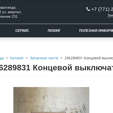
 Караганда,
+7 (771) 
2 уч. квартал,
Зак
роение 231
СЕРВИС
ЛИЗИНГ
ПОЛЕЗНАЯ ИНФОР
Каталог
Запасные части
296289831 Концевой выклю
ая
6289831 Концевой выключат