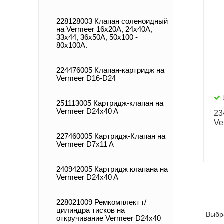
228128003 Клапан соленоидный
на Vermeer 16х20А, 24х40А,
33х44, 36х50А, 50х100 -
80х100А.
224476005 Клапан-картридж на
Vermeer D16-D24
251113005 Картридж-клапан на
Vermeer D24x40 A
23
Ve
227460005 Картридж-Клапан на
Vermeer D7x11 A
240942005 Картридж клапана на
Vermeer D24x40 A
228021009 Ремкомплект г/
цилиндра тисков на
Выбр
откручивание Vermeer D24x40