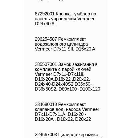
67292001 Кнопка-тумблер на
панель управления Vermeer
D24x40 A
296254587 Ремкомплект
водозапорного цилиндра
Vermeer D7x11 SII, D16x20 A
285597001 Замок зажигания в
комплекте с парой ключей
Vermeer D7x11-D7x11II,,
D16x20A,D18x22 ,D20x22,
D24x40-D24x40S2,D36x50-
D36x50S2, D80x100 -D100x120
234680019 Ремкомплект
клапанов вод. насоса Vermeer
D7x11-D7x11A, D16x20 -
D16x20A , D18x22, D20x22
224667003 Цилиндр-керамика