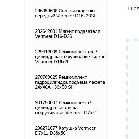
В на
296353608 Сальник каретки
передний Vermeer D16x20SII
282642001 Магнит подавателя
Vermeer D16-D36
229412009 Ремкомплект на г/
цилиндр на откручивание тисков
Vermeer D16x20
278769025 Ремкомплект
гидроцилиндра подъема лафета
24x40A - 36x50 SII
901750007 Ремкомплект г/
цилиндра тисков на
откручивание Vermeer D7x11
296271077 Катушка Vermeer
D7x11-D36x50