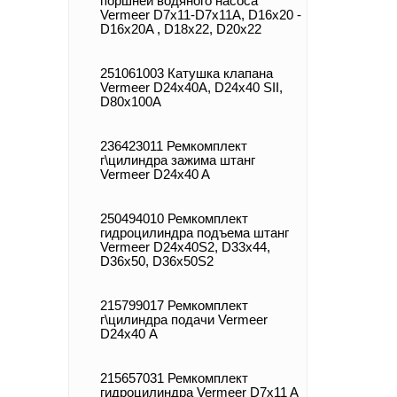
поршней водяного насоса
Vermeer D7x11-D7x11A, D16x20 -
D16x20A , D18x22, D20x22
251061003 Катушка клапана
Vermeer D24x40A, D24x40 SII,
D80x100A
236423011 Ремкомплект
г\цилиндра зажима штанг
Vermeer D24x40 A
250494010 Ремкомплект
гидроцилиндра подъема штанг
Vermeer D24x40S2, D33x44,
D36x50, D36x50S2
215799017 Ремкомплект
г\цилиндра подачи Vermeer
D24х40 А
215657031 Ремкомплект
гидроцилиндра Vermeer D7x11 A