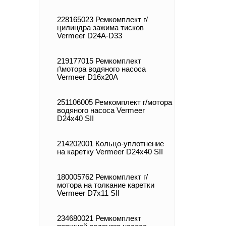
228165023 Ремкомплект г/
цилиндра зажима тисков
Vermeer D24А-D33
219177015 Ремкомплект
г\мотора водяного насоса
Vermeer D16x20A
251106005 Ремкомплект г/мотора
водяного насоса Vermeer
D24x40 SII
214202001 Кольцо-уплотнение
на каретку Vermeer D24x40 SII
180005762 Ремкомплект г/
мотора на толкание каретки
Vermeer D7x11 SII
234680021 Ремкомплект