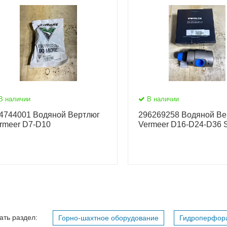
В наличии
В наличии
4744001 Водяной Вертлюг
296269258 Водяной Ве
rmeer D7-D10
Vermeer D16-D24-D36 S
ать раздел:
Горно-шахтное оборудование
Гидроперфор