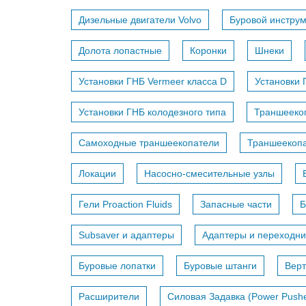
Дизельные двигатели Volvo
Буровой инстру
Долота лопастные
Коронки
Шнеки
Установки ГНБ Vermeer класса D
Установки 
Установки ГНБ колодезного типа
Траншееко
Самоходные траншеекопатели
Траншеекопа
Локации
Насосно-смесительные узлы
Гели Proaction Fluids
Запасные части
Б
Subsaver и адаптеры
Адаптеры и переходни
Буровые лопатки
Буровые штанги
Вер
Расширители
Силовая Задавка (Power Pushe