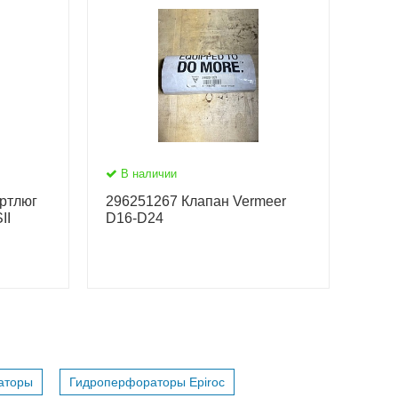
В наличии
ртлюг
296251267 Клапан Vermeer
II
D16-D24
аторы
Гидроперфораторы Epiroc