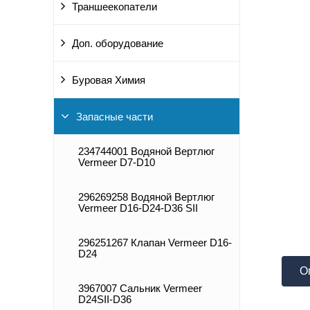
Траншеекопатели
Доп. оборудование
Буровая Химия
Запасные части
234744001 Водяной Вертлюг
Vermeer D7-D10
296269258 Водяной Вертлюг
Vermeer D16-D24-D36 SII
296251267 Клапан Vermeer D16-
D24
О
3967007 Сальник Vermeer
D24SII-D36