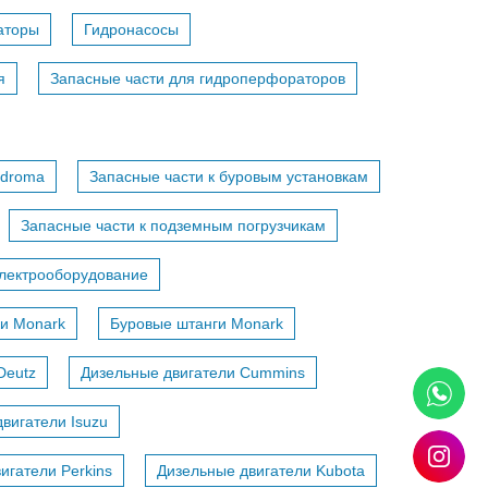
аторы
Гидронасосы
я
Запасные части для гидроперфораторов
adroma
Запасные части к буровым установкам
Запасные части к подземным погрузчикам
лектрооборудование
и Monark
Буровые штанги Monark
Deutz
Дизельные двигатели Cummins
вигатели Isuzu
игатели Perkins
Дизельные двигатели Kubota