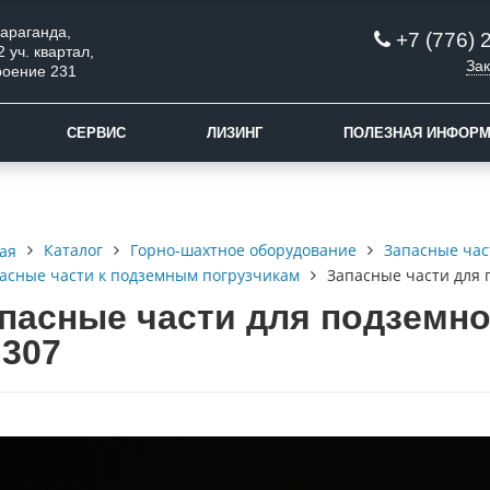
 Караганда,
+7 (776) 
2 уч. квартал,
Зак
роение 231
СЕРВИС
ЛИЗИНГ
ПОЛЕЗНАЯ ИНФОР
Каталог
Горно-шахтное оборудование
Запасные час
ая
асные части к подземным погрузчикам
Запасные части для 
пасные части для подземно
307