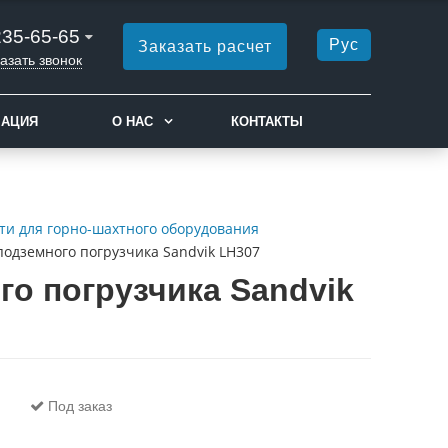
235-65-65
Рус
Заказать расчет
азать звонок
МАЦИЯ
О НАС
КОНТАКТЫ
ти для горно-шахтного оборудования
подземного погрузчика Sandvik LH307
го погрузчика Sandvik
Под заказ