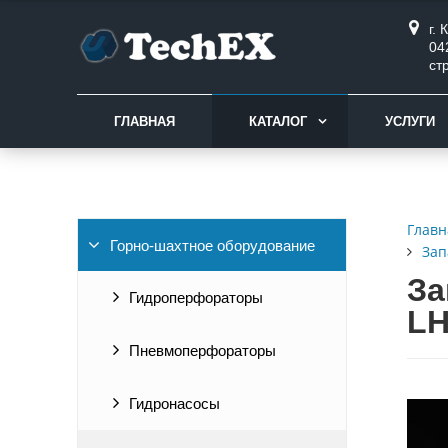
г.
04
ст
ГЛАВНАЯ
КАТАЛОГ
УСЛУГИ
Главн
Горно-шахтное оборудование
Зап
За
Гидроперфораторы
LH
Пневмоперфораторы
Гидронасосы