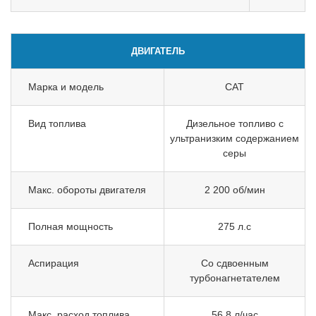
ДВИГАТЕЛЬ
Марка и модель
CAT
Вид топлива
Дизельное топливо с
ультранизким содержанием
серы
Макс. обороты двигателя
2 200 об/мин
Полная мощность
275 л.с
Аспирация
Со сдвоенным
турбонагнетателем
Макс. расход топлива
56.8 л/час