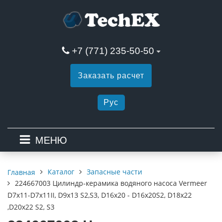
+7 (771) 235-50-50
Заказать расчет
Рус
МЕНЮ
Каталог
Запасные части
Главная
224667003 Цилиндр-керамика водяного насоса Vermeer
D7x11-D7x11II, D9x13 S2,S3, D16x20 - D16x20S2, D18x22
,D20x22 S2, S3