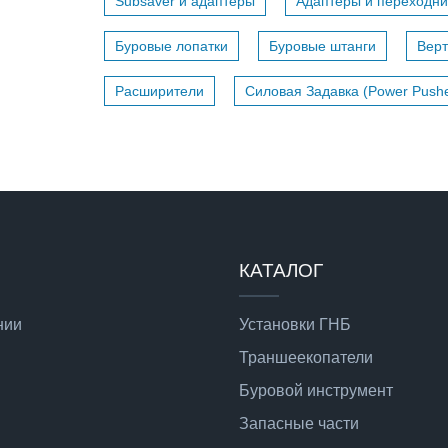
Subsaver и адаптеры
Адаптеры и переходни
Буровые лопатки
Буровые штанги
Вер
Расширители
Силовая Задавка (Power Pushe
КАТАЛОГ
нии
Установки ГНБ
Траншеекопатели
Буровой инструмент
Запасные части