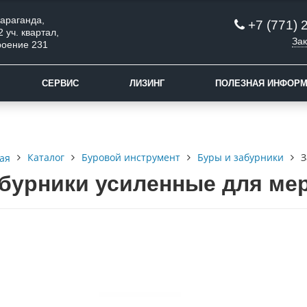
 Караганда,
+7 (771) 
2 уч. квартал,
Зак
роение 231
СЕРВИС
ЛИЗИНГ
ПОЛЕЗНАЯ ИНФОР
Каталог
Буровой инструмент
Буры и забурники
З
ая
бурники усиленные для ме