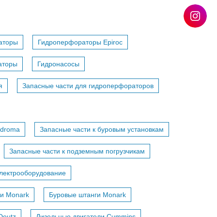
аторы
Гидроперфораторы Epiroc
аторы
Гидронасосы
я
Запасные части для гидроперфораторов
adroma
Запасные части к буровым установкам
Запасные части к подземным погрузчикам
лектрооборудование
и Monark
Буровые штанги Monark
Deutz
Дизельные двигатели Cummins