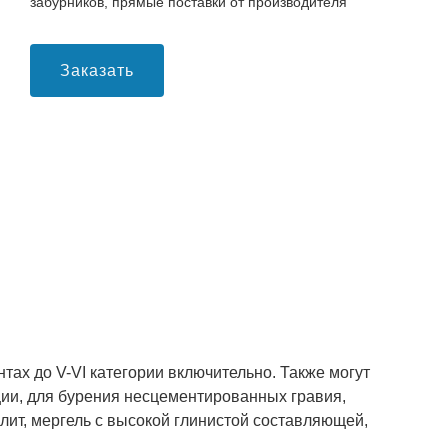
забурников, прямые поставки от производителя
Заказать
ах до V-VI категории включительно. Также могут
ии, для бурения несцементированных гравия,
лит, мергель с высокой глинистой составляющей,