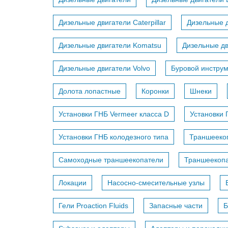
Дизельные двигатели Caterpillar
Дизельные д
Дизельные двигатели Komatsu
Дизельные дв
Дизельные двигатели Volvo
Буровой инстру
Долота лопастные
Коронки
Шнеки
Установки ГНБ Vermeer класса D
Установки 
Установки ГНБ колодезного типа
Траншееко
Самоходные траншеекопатели
Траншеекопа
Локации
Насосно-смесительные узлы
Гели Proaction Fluids
Запасные части
Б