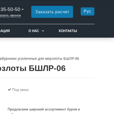
235-50-50
Рус
Заказать расчет
азать звонок
МАЦИЯ
О НАС
КОНТАКТЫ
абурники усиленные для мерзлоты БШЛР-06
рзлоты БШЛР-06
Под заказ
Предлагаем широкий ассортимент буров и