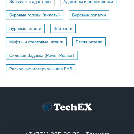
Subsaver и адаптеры
Адаптеры и переходники
Буровые головы (пилоты)
Буровые лопатки
Буровые штанги
Вертлюги
Муфты и стартовые штанги
Расширители
Силовая Задавка (Power Pusher)
Расходные материалы для ГНБ