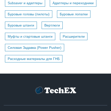
Subsaver и адаптеры
Адаптеры и переходники
Буровые головы (пилоты)
Буровые лопатки
Буровые штанги
Вертлюги
Муфты и стартовые штанги
Расширители
Силовая Задавка (Power Pusher)
Расходные материалы для ГНБ