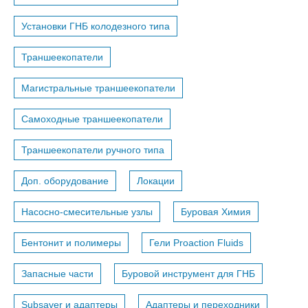
Установки ГНБ колодезного типа
Траншеекопатели
Магистральные траншеекопатели
Самоходные траншеекопатели
Траншеекопатели ручного типа
Доп. оборудование
Локации
Насосно-смесительные узлы
Буровая Химия
Бентонит и полимеры
Гели Proaction Fluids
Запасные части
Буровой инструмент для ГНБ
Subsaver и адаптеры
Адаптеры и переходники