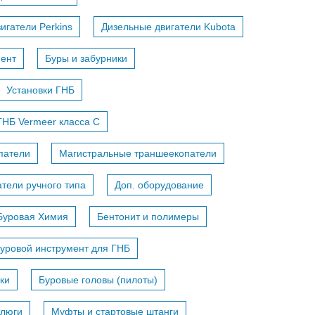
игатели Perkins
Дизельные двигатели Kubota
мент
Буры и забурники
Установки ГНБ
ГНБ Vermeer класса С
патели
Магистральные траншеекопатели
тели ручного типа
Доп. оборудование
Буровая Химия
Бентонит и полимеры
уровой инструмент для ГНБ
ки
Буровые головы (пилоты)
тлюги
Муфты и стартовые штанги