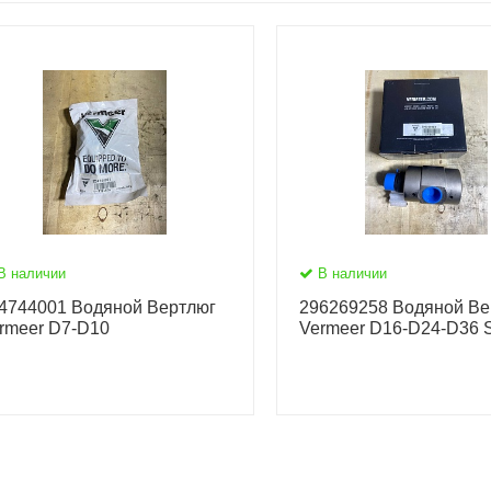
В наличии
В наличии
4744001 Водяной Вертлюг
296269258 Водяной Ве
rmeer D7-D10
Vermeer D16-D24-D36 S