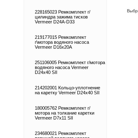
Выбр
228165023 Ремкомплект г/
цилиндра зажима тисков
Vermeer D24А-D33
219177015 Ремкомплект
г\мотора водяного насоса
Vermeer D16x20A
251106005 Ремкомплект г/мотора
водяного насоса Vermeer
D24x40 SII
214202001 Кольцо-уплотнение
на каретку Vermeer D24x40 SII
180005762 Ремкомплект г/
мотора на толкание каретки
Vermeer D7x11 SII
234680021 Ремкомплект