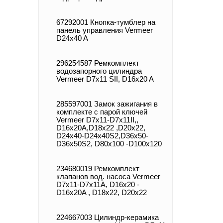
67292001 Кнопка-тумблер на
панель управления Vermeer
D24x40 A
296254587 Ремкомплект
водозапорного цилиндра
Vermeer D7x11 SII, D16x20 A
285597001 Замок зажигания в
комплекте с парой ключей
Vermeer D7x11-D7x11II,,
D16x20A,D18x22 ,D20x22,
D24x40-D24x40S2,D36x50-
D36x50S2, D80x100 -D100x120
234680019 Ремкомплект
клапанов вод. насоса Vermeer
D7x11-D7x11A, D16x20 -
D16x20A , D18x22, D20x22
224667003 Цилиндр-керамика