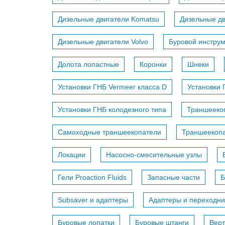
Дизельные двигатели Komatsu
Дизельные дв
Дизельные двигатели Volvo
Буровой инстру
Долота лопастные
Коронки
Шнеки
Установки ГНБ Vermeer класса D
Установки 
Установки ГНБ колодезного типа
Траншееко
Самоходные траншеекопатели
Траншеекопа
Локации
Насосно-смесительные узлы
Гели Proaction Fluids
Запасные части
Б
Subsaver и адаптеры
Адаптеры и переходни
Буровые лопатки
Буровые штанги
Вер