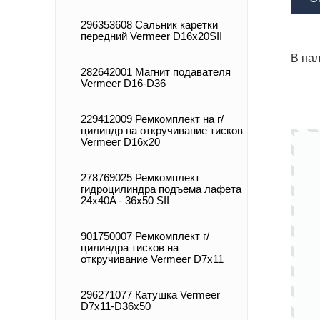
296353608 Сальник каретки
передний Vermeer D16x20SII
В нал
282642001 Магнит подавателя
Vermeer D16-D36
229412009 Ремкомплект на г/
цилиндр на откручивание тисков
Vermeer D16x20
278769025 Ремкомплект
гидроцилиндра подъема лафета
24x40A - 36x50 SII
901750007 Ремкомплект г/
цилиндра тисков на
откручивание Vermeer D7x11
296271077 Катушка Vermeer
D7x11-D36x50