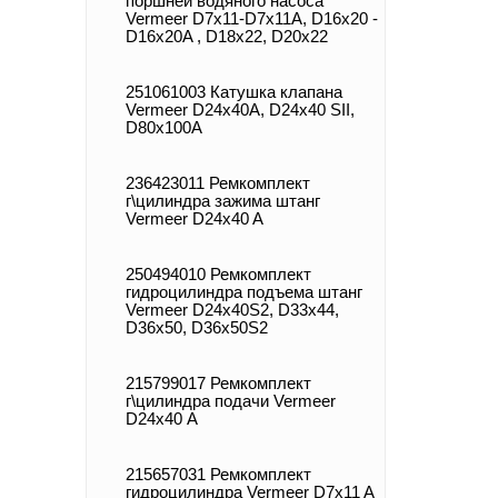
поршней водяного насоса
Vermeer D7x11-D7x11A, D16x20 -
D16x20A , D18x22, D20x22
251061003 Катушка клапана
Vermeer D24x40A, D24x40 SII,
D80x100A
236423011 Ремкомплект
г\цилиндра зажима штанг
Vermeer D24x40 A
250494010 Ремкомплект
гидроцилиндра подъема штанг
Vermeer D24x40S2, D33x44,
D36x50, D36x50S2
215799017 Ремкомплект
г\цилиндра подачи Vermeer
D24х40 А
215657031 Ремкомплект
гидроцилиндра Vermeer D7x11 A