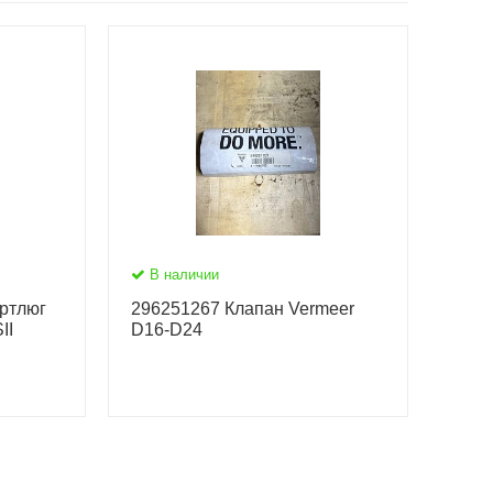
В наличии
ртлюг
296251267 Клапан Vermeer
II
D16-D24