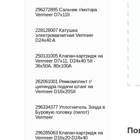
296272895 Сальник г/мотора
Vermeer D7x11II
228128007 Катушка
электромагнитная Vermeer
D24x40 A
250131005 Клапан-картридж на
Vermeer D7х11, D24x40 SII -
36x50A, 80x100A
262061001 Ремкомплект г/
цилиндра подачи штанг на
Vermeer D16x20SII
296334377 Уплотнитель Зонда в
Буровую головку (пилот)
Vermeer
По
296285063 Клапан-картридж на
Vermeer D16x20-D24x40