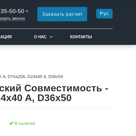
235-50-50
Рус
Заказать расчет
азать звонок
МАЦИЯ
О НАС
КОНТАКТЫ
A, D16x20A, D24x40 A, D36x50
ский Совместимость -
4x40 A, D36x50
В наличии