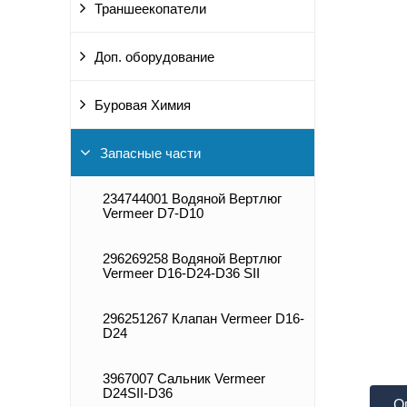
Траншеекопатели
Доп. оборудование
Буровая Химия
Запасные части
234744001 Водяной Вертлюг
Vermeer D7-D10
296269258 Водяной Вертлюг
Vermeer D16-D24-D36 SII
296251267 Клапан Vermeer D16-
D24
3967007 Сальник Vermeer
D24SII-D36
О