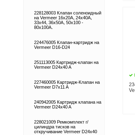
228128003 Клапан соленоидный
на Vermeer 16х20А, 24х40А,
33х44, 36х50А, 50х100 -
80х100А.
224476005 Клапан-картридж на
Vermeer D16-D24
251113005 Картридж-клапан на
Vermeer D24x40 A
227460005 Картридж-Клапан на
23
Vermeer D7x11 A
Ve
240942005 Картридж клапана на
Vermeer D24x40 A
228021009 Ремкомплект г/
цилиндра тисков на
откручивание Vermeer D24x40