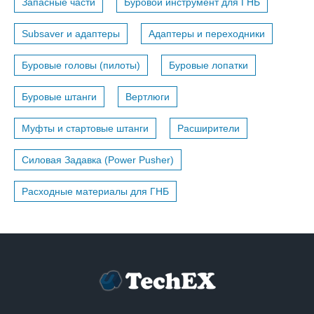
Запасные части
Буровой инструмент для ГНБ
Subsaver и адаптеры
Адаптеры и переходники
Буровые головы (пилоты)
Буровые лопатки
Буровые штанги
Вертлюги
Муфты и стартовые штанги
Расширители
Силовая Задавка (Power Pusher)
Расходные материалы для ГНБ