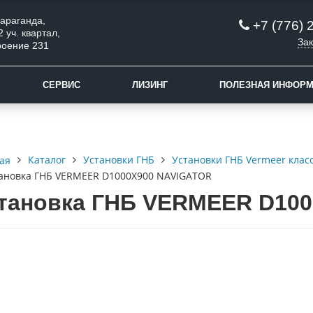
 Караганда,
+7 (776) 
2 уч. квартал,
Зак
роение 231
СЕРВИС
ЛИЗИНГ
ПОЛЕЗНАЯ ИНФОР
Каталог
Установки ГНБ
Установки ГНБ Vermeer клас
ая
ановка ГНБ VERMEER D1000X900 NAVIGATOR
тановка ГНБ VERMEER D10