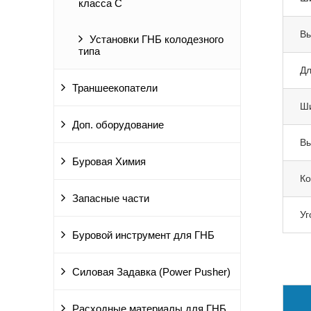
класса С
Вы
Установки ГНБ колодезного
типа
Дл
Траншеекопатели
Ши
Доп. оборудование
Вы
Буровая Химия
Ко
Запасные части
Уг
Буровой инструмент для ГНБ
Силовая Задавка (Power Pusher)
Расходные материалы для ГНБ