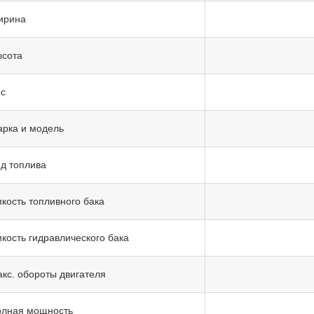
ирина
сота
с
рка и модель
д топлива
кость топливного бака
кость гидравлического бака
кс. обороты двигателя
лная мощность