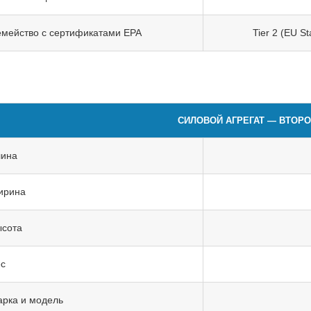
мейство с сертификатами EPA
Tier 2 (EU S
СИЛОВОЙ АГРЕГАТ — ВТОРО
лина
ирина
сота
с
рка и модель