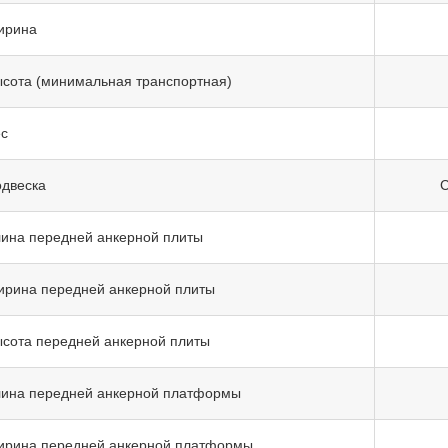
ирина
сота (минимальная транспортная)
с
двеска
С
ина передней анкерной плиты
рина передней анкерной плиты
сота передней анкерной плиты
ина передней анкерной платформы
рина передней анкерной платформы