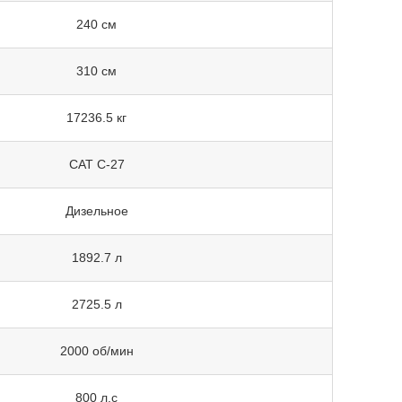
240 см
310 см
17236.5 кг
CAT C-27
Дизельное
1892.7 л
2725.5 л
2000 об/мин
800 л.с