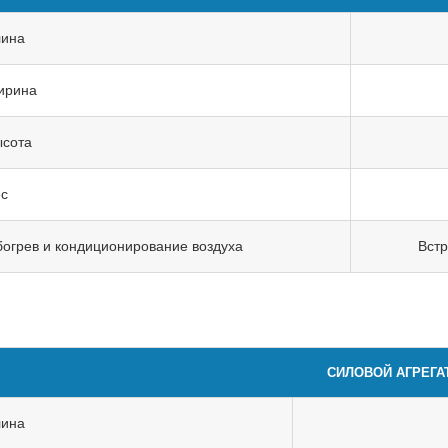
лина
ирина
сота
с
огрев и кондиционирование воздуха
Встр
СИЛОВОЙ АГРЕГА
лина