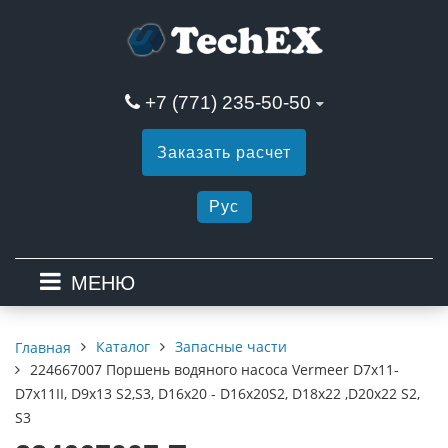
+7 (771) 235-50-50
Заказать расчет
Рус
МЕНЮ
Каталог
Запасные части
Главная
224667007 Поршень водяного насоса Vermeer D7x11-
D7x11II, D9x13 S2,S3, D16x20 - D16x20S2, D18x22 ,D20x22 S2,
S3