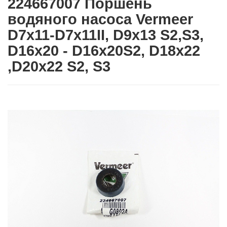
224667007 Поршень
водяного насоса Vermeer
D7x11-D7x11II, D9x13 S2,S3,
D16x20 - D16x20S2, D18x22
,D20x22 S2, S3