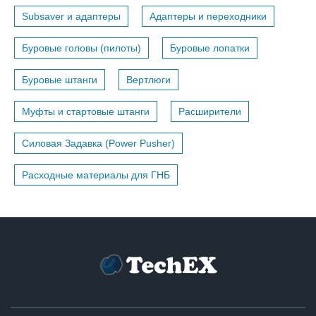
Subsaver и адаптеры
Адаптеры и переходники
Буровые головы (пилоты)
Буровые лопатки
Буровые штанги
Вертлюги
Муфты и стартовые штанги
Расширители
Силовая Задавка (Power Pusher)
Расходные материалы для ГНБ