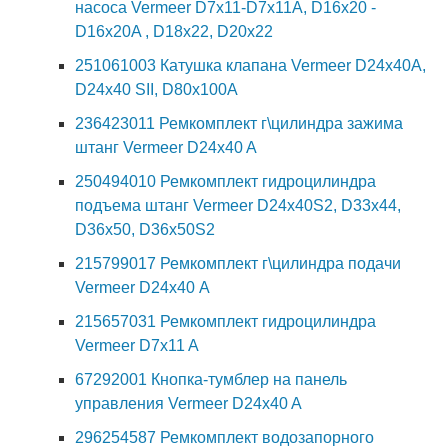
насоса Vermeer D7x11-D7x11A, D16x20 -
D16x20A , D18x22, D20x22
251061003 Катушка клапана Vermeer D24x40A,
D24x40 SII, D80x100A
236423011 Ремкомплект г\цилиндра зажима
штанг Vermeer D24x40 A
250494010 Ремкомплект гидроцилиндра
подъема штанг Vermeer D24x40S2, D33x44,
D36x50, D36x50S2
215799017 Ремкомплект г\цилиндра подачи
Vermeer D24х40 А
215657031 Ремкомплект гидроцилиндра
Vermeer D7x11 A
67292001 Кнопка-тумблер на панель
управления Vermeer D24x40 A
296254587 Ремкомплект водозапорного