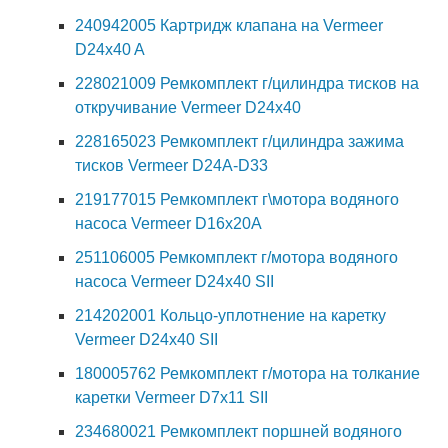
240942005 Картридж клапана на Vermeer
D24x40 A
228021009 Ремкомплект г/цилиндра тисков на
откручивание Vermeer D24x40
228165023 Ремкомплект г/цилиндра зажима
тисков Vermeer D24А-D33
219177015 Ремкомплект г\мотора водяного
насоса Vermeer D16x20A
251106005 Ремкомплект г/мотора водяного
насоса Vermeer D24x40 SII
214202001 Кольцо-уплотнение на каретку
Vermeer D24x40 SII
180005762 Ремкомплект г/мотора на толкание
каретки Vermeer D7x11 SII
234680021 Ремкомплект поршней водяного