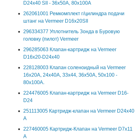
D24x40 SII - 36x50A, 80x100A
262061001 Ремкомплект г/цилиндра подачи
штанг на Vermeer D16x20SII
296334377 Уплотнитель Зонда в Буровую
головку (пилот) Vermeer
296285063 Клапан-картридж на Vermeer
D16x20-D24x40
228128003 Клапан соленоидный на Vermeer
16х20А, 24х40А, 33х44, 36х50А, 50х100 -
80х100А.
224476005 Клапан-картридж на Vermeer D16-
D24
251113005 Картридж-клапан на Vermeer D24x40
A
227460005 Картридж-Клапан на Vermeer D7x11
A