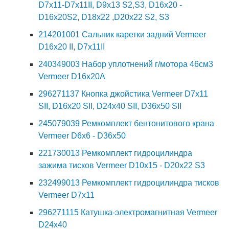
D7x11-D7x11II, D9x13 S2,S3, D16x20 -
D16x20S2, D18x22 ,D20x22 S2, S3
214201001 Сальник каретки задний Vermeer
D16x20 II, D7x11II
240349003 Набор уплотнений г/мотора 46см3
Vermeer D16x20A
296271137 Кнопка джойстика Vermeer D7x11
SII, D16x20 SII, D24x40 SII, D36x50 SII
245079039 Ремкомплект бентонитового крана
Vermeer D6x6 - D36x50
221730013 Ремкомплект гидроцилиндра
зажима тисков Vermeer D10х15 - D20х22 S3
232499013 Ремкомплект гидроцилиндра тисков
Vermeer D7x11
296271115 Катушка-электромагнитная Vermeer
D24x40