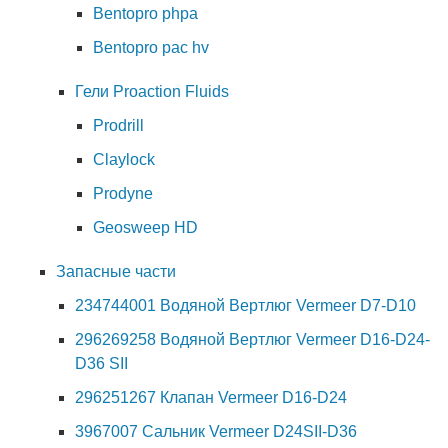
Bentopro phpa
Bentopro pac hv
Гели Proaction Fluids
Prodrill
Claylock
Prodyne
Geosweep HD
Запасные части
234744001 Водяной Вертлюг Vermeer D7-D10
296269258 Водяной Вертлюг Vermeer D16-D24-
D36 SII
296251267 Клапан Vermeer D16-D24
3967007 Сальник Vermeer D24SII-D36