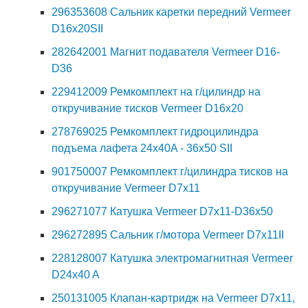
296353608 Сальник каретки передний Vermeer
D16x20SII
282642001 Магнит подавателя Vermeer D16-
D36
229412009 Ремкомплект на г/цилиндр на
откручивание тисков Vermeer D16x20
278769025 Ремкомплект гидроцилиндра
подъема лафета 24x40A - 36x50 SII
901750007 Ремкомплект г/цилиндра тисков на
откручивание Vermeer D7x11
296271077 Катушка Vermeer D7x11-D36x50
296272895 Сальник г/мотора Vermeer D7x11II
228128007 Катушка электромагнитная Vermeer
D24x40 A
250131005 Клапан-картридж на Vermeer D7х11,