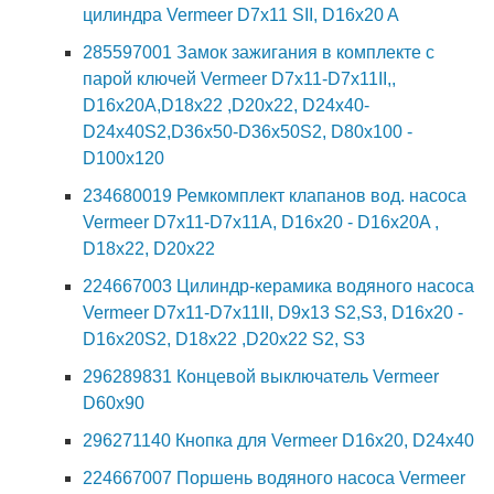
цилиндра Vermeer D7x11 SII, D16x20 A
285597001 Замок зажигания в комплекте с
парой ключей Vermeer D7x11-D7x11II,,
D16x20A,D18x22 ,D20x22, D24x40-
D24x40S2,D36x50-D36x50S2, D80x100 -
D100x120
234680019 Ремкомплект клапанов вод. насоса
Vermeer D7x11-D7x11A, D16x20 - D16x20A ,
D18x22, D20x22
224667003 Цилиндр-керамика водяного насоса
Vermeer D7x11-D7x11II, D9x13 S2,S3, D16x20 -
D16x20S2, D18x22 ,D20x22 S2, S3
296289831 Концевой выключатель Vermeer
D60x90
296271140 Кнопка для Vermeer D16x20, D24x40
224667007 Поршень водяного насоса Vermeer