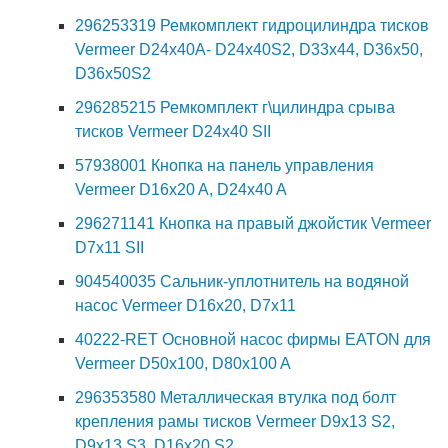
296253319 Ремкомплект гидроцилиндра тисков
Vermeer D24x40A- D24x40S2, D33x44, D36x50,
D36x50S2
296285215 Ремкомплект г\цилиндра срыва
тисков Vermeer D24x40 SII
57938001 Кнопка на панель управления
Vermeer D16x20 A, D24x40 A
296271141 Кнопка на правый джойстик Vermeer
D7x11 SII
904540035 Сальник-уплотнитель на водяной
насос Vermeer D16x20, D7x11
40222-RET Основной насос фирмы EATON для
Vermeer D50x100, D80x100 A
296353580 Металлическая втулка под болт
крепления рамы тисков Vermeer D9x13 S2,
D9x13 S3, D16x20 S2