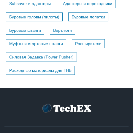
Subsaver и адаптеры
Адаптеры и переходники
Буровые головы (пилоты)
Буровые лопатки
Буровые штанги
Вертлюги
Муфты и стартовые штанги
Расширители
Силовая Задавка (Power Pusher)
Расходные материалы для ГНБ