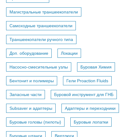
Магистральные траншеекопатели
Самоходные траншеекопатели
Траншеекопатели ручного типа
Доп. оборудование
Локации
Насосно-смесительные узлы
Буровая Химия
Бентонит и полимеры
Гели Proaction Fluids
Запасные части
Буровой инструмент для ГНБ
Subsaver и адаптеры
Адаптеры и переходники
Буровые головы (пилоты)
Буровые лопатки
Буровые штанги
Вертлюги