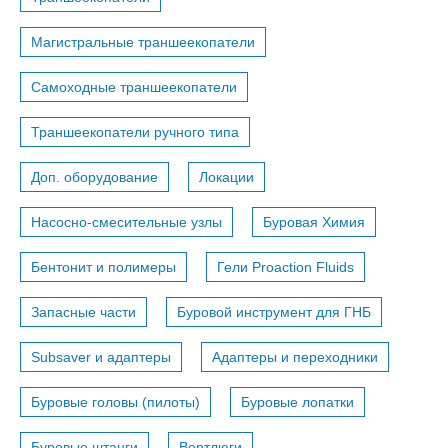
Магистральные траншеекопатели
Самоходные траншеекопатели
Траншеекопатели ручного типа
Доп. оборудование
Локации
Насосно-смесительные узлы
Буровая Химия
Бентонит и полимеры
Гели Proaction Fluids
Запасные части
Буровой инструмент для ГНБ
Subsaver и адаптеры
Адаптеры и переходники
Буровые головы (пилоты)
Буровые лопатки
Буровые штанги
Вертлюги