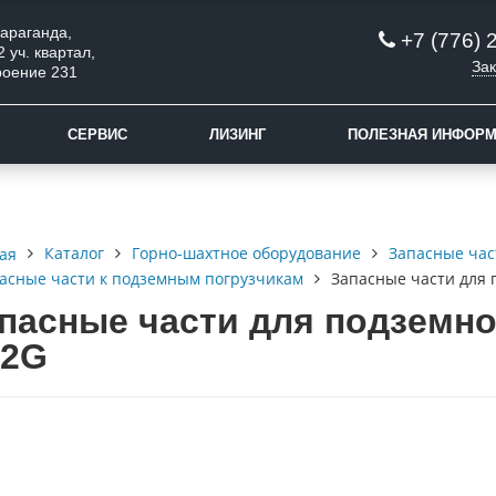
 Караганда,
+7 (776) 
2 уч. квартал,
Зак
роение 231
СЕРВИС
ЛИЗИНГ
ПОЛЕЗНАЯ ИНФОР
Каталог
Горно-шахтное оборудование
Запасные час
ая
асные части к подземным погрузчикам
Запасные части для 
пасные части для подземног
T2G