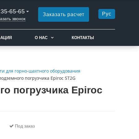
235-65-65
Рус
Заказать расчет
азать звонок
МАЦИЯ
О НАС
КОНТАКТЫ
ти для горно-шахтного оборудования
подземного погрузчика Epiroc ST2G
о погрузчика Epiroc
Под заказ