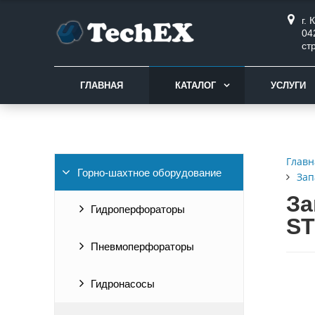
г.
04
ст
ГЛАВНАЯ
КАТАЛОГ
УСЛУГИ
Главн
Горно-шахтное оборудование
Зап
За
Гидроперфораторы
S
Пневмоперфораторы
Гидронасосы