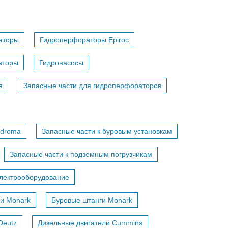
аторы
Гидроперфораторы Epiroc
аторы
Гидронасосы
я
Запасные части для гидроперфораторов
adroma
Запасные части к буровым установкам
Запасные части к подземным погрузчикам
лектрооборудование
и Monark
Буровые штанги Monark
Deutz
Дизельные двигатели Cummins