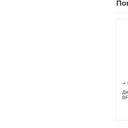
По
Ди
BF