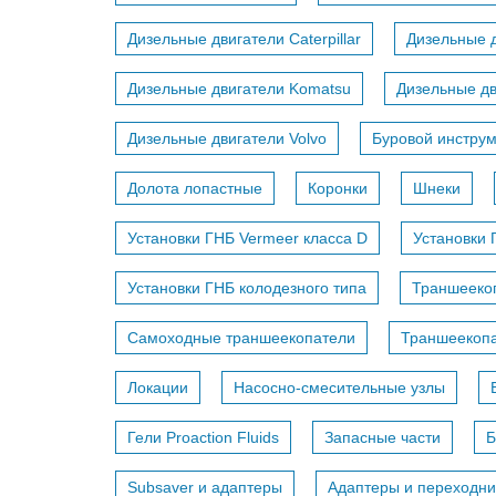
Дизельные двигатели Caterpillar
Дизельные д
Дизельные двигатели Komatsu
Дизельные дв
Дизельные двигатели Volvo
Буровой инстру
Долота лопастные
Коронки
Шнеки
Установки ГНБ Vermeer класса D
Установки 
Установки ГНБ колодезного типа
Траншееко
Самоходные траншеекопатели
Траншеекопа
Локации
Насосно-смесительные узлы
Гели Proaction Fluids
Запасные части
Б
Subsaver и адаптеры
Адаптеры и переходни