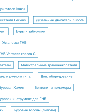
вигатели Isuzu
игатели Perkins
Дизельные двигатели Kubota
мент
Буры и забурники
Установки ГНБ
ГНБ Vermeer класса С
патели
Магистральные траншеекопатели
тели ручного типа
Доп. оборудование
Буровая Химия
Бентонит и полимеры
уровой инструмент для ГНБ
ки
Буровые головы (пилоты)