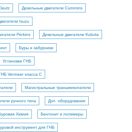
Deutz
Дизельные двигатели Cummins
вигатели Isuzu
игатели Perkins
Дизельные двигатели Kubota
мент
Буры и забурники
Установки ГНБ
ГНБ Vermeer класса С
патели
Магистральные траншеекопатели
тели ручного типа
Доп. оборудование
Буровая Химия
Бентонит и полимеры
уровой инструмент для ГНБ