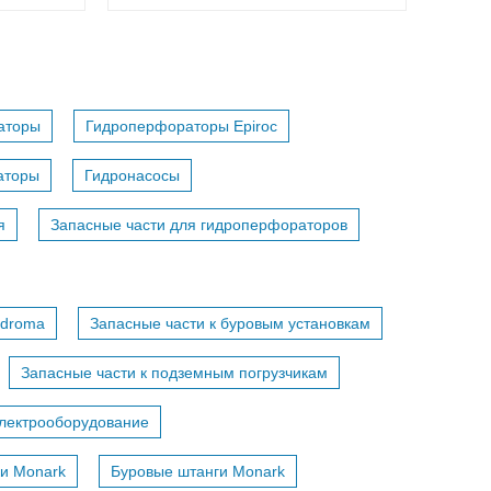
аторы
Гидроперфораторы Epiroc
аторы
Гидронасосы
я
Запасные части для гидроперфораторов
adroma
Запасные части к буровым установкам
Запасные части к подземным погрузчикам
лектрооборудование
и Monark
Буровые штанги Monark