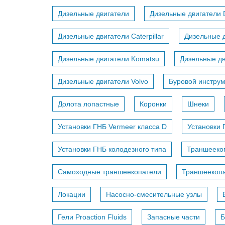
Дизельные двигатели
Дизельные двигатели 
Дизельные двигатели Caterpillar
Дизельные д
Дизельные двигатели Komatsu
Дизельные дв
Дизельные двигатели Volvo
Буровой инстру
Долота лопастные
Коронки
Шнеки
Установки ГНБ Vermeer класса D
Установки 
Установки ГНБ колодезного типа
Траншееко
Самоходные траншеекопатели
Траншеекопа
Локации
Насосно-смесительные узлы
Гели Proaction Fluids
Запасные части
Б