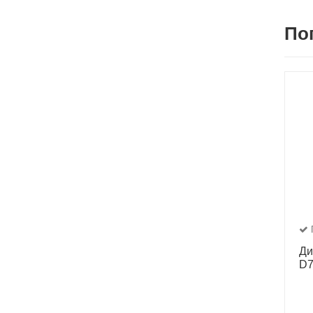
По
Ди
D7