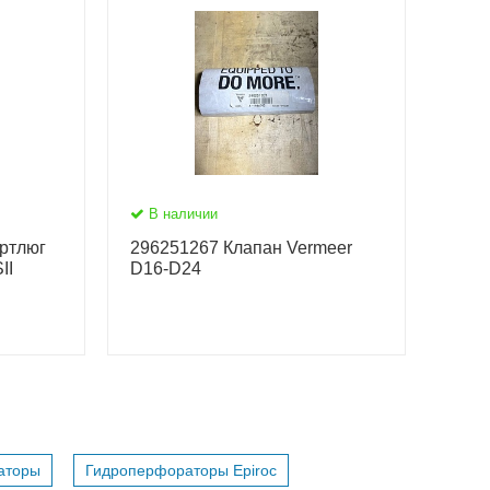
В наличии
ртлюг
296251267 Клапан Vermeer
II
D16-D24
аторы
Гидроперфораторы Epiroc