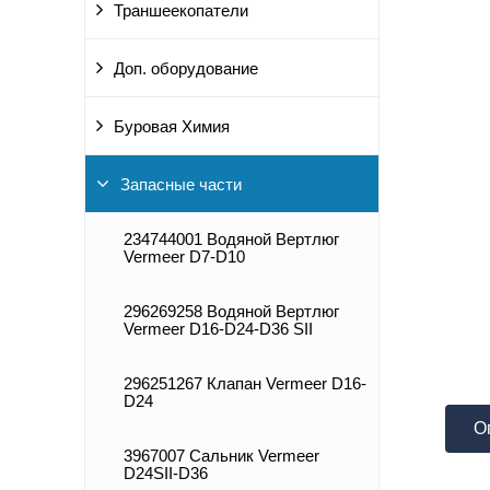
Траншеекопатели
Доп. оборудование
Буровая Химия
Запасные части
234744001 Водяной Вертлюг
Vermeer D7-D10
296269258 Водяной Вертлюг
Vermeer D16-D24-D36 SII
296251267 Клапан Vermeer D16-
D24
О
3967007 Сальник Vermeer
D24SII-D36