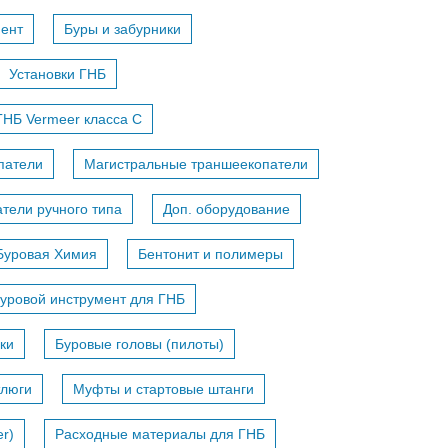
мент
Буры и забурники
Установки ГНБ
ГНБ Vermeer класса С
патели
Магистральные траншеекопатели
тели ручного типа
Доп. оборудование
Буровая Химия
Бентонит и полимеры
уровой инструмент для ГНБ
ки
Буровые головы (пилоты)
тлюги
Муфты и стартовые штанги
r)
Расходные материалы для ГНБ