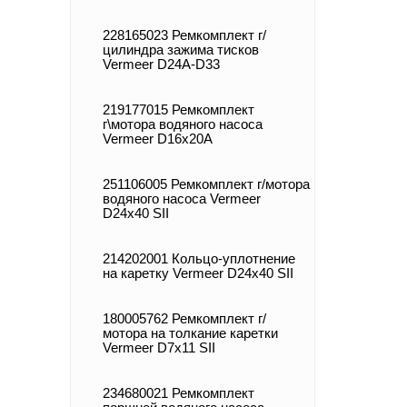
228165023 Ремкомплект г/
цилиндра зажима тисков
Vermeer D24А-D33
219177015 Ремкомплект
г\мотора водяного насоса
Vermeer D16x20A
251106005 Ремкомплект г/мотора
водяного насоса Vermeer
D24x40 SII
214202001 Кольцо-уплотнение
на каретку Vermeer D24x40 SII
180005762 Ремкомплект г/
мотора на толкание каретки
Vermeer D7x11 SII
234680021 Ремкомплект