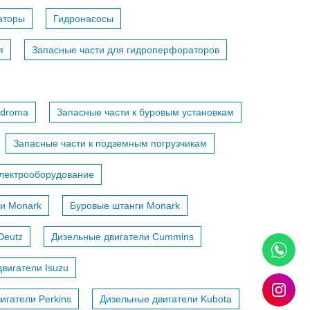
аторы
Гидронасосы
я
Запасные части для гидроперфораторов
adroma
Запасные части к буровым установкам
Запасные части к подземным погрузчикам
лектрооборудование
и Monark
Буровые штанги Monark
Deutz
Дизельные двигатели Cummins
вигатели Isuzu
игатели Perkins
Дизельные двигатели Kubota