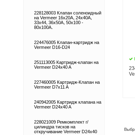
228128003 Клапан соленоидный
на Vermeer 16х20А, 24х40А,
33х44, 36х50А, 50х100 -
80х100А.
224476005 Клапан-картридж на
Vermeer D16-D24
251113005 Картридж-клапан на
Vermeer D24x40 A
23
Ve
227460005 Картридж-Клапан на
Vermeer D7x11 A
240942005 Картридж клапана на
Vermeer D24x40 A
228021009 Ремкомплект г/
цилиндра тисков на
Выбр
откручивание Vermeer D24x40