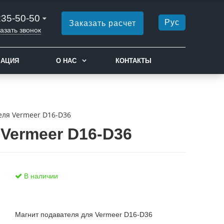
235-50-50
Рус
Заказать расчет
азать звонок
МАЦИЯ
О НАС
КОНТАКТЫ
еля Vermeer D16-D36
 Vermeer D16-D36
В наличии
Магнит подавателя для Vermeer D16-D36