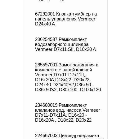
67292001 Кнопка-тумблер на
панель управления Vermeer
D24x40 A
296254587 Ремкомплект
водозапорного цилиндра
Vermeer D7x11 SII, D16x20 A
285597001 Замок зажигания в
комплекте с парой ключей
Vermeer D7x11-D7x11II,,
D16x20A,D18x22 ,D20x22,
D24x40-D24x40S2,D36x50-
D36x50S2, D80x100 -D100x120
234680019 Ремкомплект
клапанов вод. насоса Vermeer
D7x11-D7x11A, D16x20 -
D16x20A , D18x22, D20x22
224667003 Цилиндр-керамика