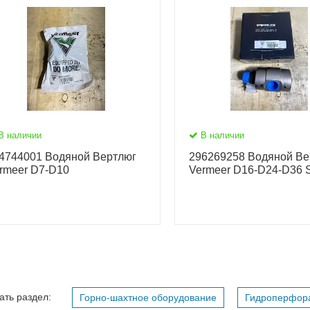
В наличии
В наличии
4744001 Водяной Вертлюг
296269258 Водяной Ве
rmeer D7-D10
Vermeer D16-D24-D36 S
ать раздел:
Горно-шахтное оборудование
Гидроперфор