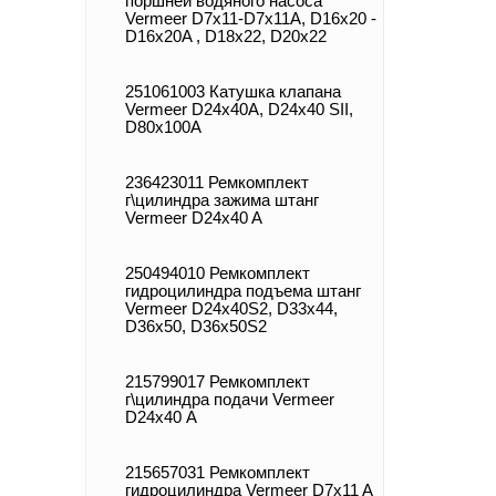
поршней водяного насоса
Vermeer D7x11-D7x11A, D16x20 -
D16x20A , D18x22, D20x22
251061003 Катушка клапана
Vermeer D24x40A, D24x40 SII,
D80x100A
236423011 Ремкомплект
г\цилиндра зажима штанг
Vermeer D24x40 A
250494010 Ремкомплект
гидроцилиндра подъема штанг
Vermeer D24x40S2, D33x44,
D36x50, D36x50S2
215799017 Ремкомплект
г\цилиндра подачи Vermeer
D24х40 А
215657031 Ремкомплект
гидроцилиндра Vermeer D7x11 A