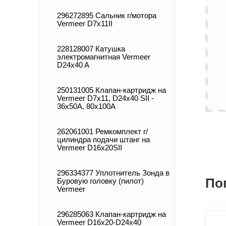
296272895 Сальник г/мотора
Vermeer D7x11II
228128007 Катушка
электромагнитная Vermeer
D24x40 A
250131005 Клапан-картридж на
Vermeer D7х11, D24x40 SII -
36x50A, 80x100A
262061001 Ремкомплект г/
цилиндра подачи штанг на
Vermeer D16x20SII
296334377 Уплотнитель Зонда в
По
Буровую головку (пилот)
Vermeer
296285063 Клапан-картридж на
Vermeer D16x20-D24x40