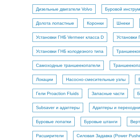
Дизельные двигатели Volvo
Буровой инстру
Долота лопастные
Коронки
Шнеки
Установки ГНБ Vermeer класса D
Установки 
Установки ГНБ колодезного типа
Траншееко
Самоходные траншеекопатели
Траншеекопа
Локации
Насосно-смесительные узлы
Гели Proaction Fluids
Запасные части
Б
Subsaver и адаптеры
Адаптеры и переходни
Буровые лопатки
Буровые штанги
Вер
Расширители
Силовая Задавка (Power Pushe