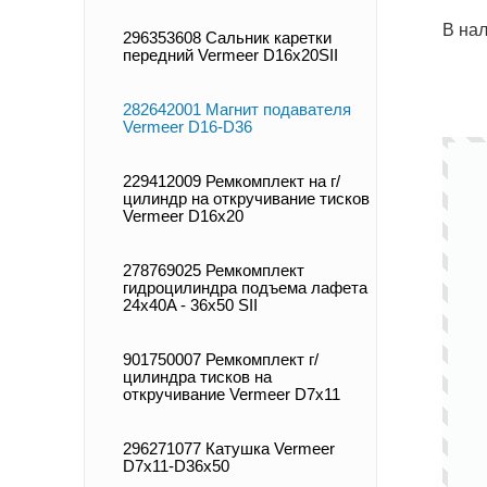
В нал
296353608 Сальник каретки
передний Vermeer D16x20SII
282642001 Магнит подавателя
Vermeer D16-D36
229412009 Ремкомплект на г/
цилиндр на откручивание тисков
Vermeer D16x20
278769025 Ремкомплект
гидроцилиндра подъема лафета
24x40A - 36x50 SII
901750007 Ремкомплект г/
цилиндра тисков на
откручивание Vermeer D7x11
296271077 Катушка Vermeer
D7x11-D36x50