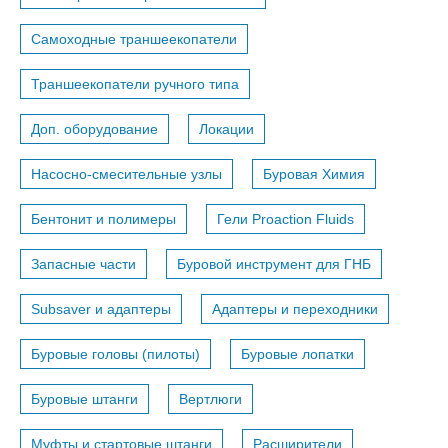
Самоходные траншеекопатели
Траншеекопатели ручного типа
Доп. оборудование
Локации
Насосно-смесительные узлы
Буровая Химия
Бентонит и полимеры
Гели Proaction Fluids
Запасные части
Буровой инструмент для ГНБ
Subsaver и адаптеры
Адаптеры и переходники
Буровые головы (пилоты)
Буровые лопатки
Буровые штанги
Вертлюги
Муфты и стартовые штанги
Расширители