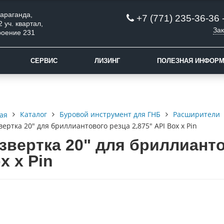
 Караганда,
+7 (771) 235-36-36 
2 уч. квартал,
Зак
роение 231
СЕРВИС
ЛИЗИНГ
ПОЛЕЗНАЯ ИНФОР
Каталог
Буровой инструмент для ГНБ
Расширители
ая
вертка 20" для бриллиантового резца 2,875" API Box x Pin
звертка 20" для бриллианто
x x Pin