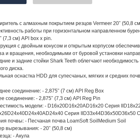
ритель c алмахным покрытием резцов Vermeer 20" (50,8 с
ктивность работы при горизонтальном направленном бурен
" (7,3 см) API box x pin.
трукция с двойным конусом и открытым корпусом обеспеч
ва и вращения, необходимыми от буровой установки направ
ние и задние стойки Shark Teeth облегчают необходимость
ого диска.
ьная оснастка HDD для супесчаных, мягких и средних почв
нее соединение: - 2,875" (7 см) API Reg Box
е соединение: - 2,875" (7,3 см) API Reg Pin
естимость модели: - D16x20D16x20AD16x20 Серия IID18x2
4x26D24x40D24x40AD24x40 Серия IID33x44D36x50D36x50 
ия почвы: - Песчаная почва LoamSoft SoilMedium Soil
р вырезывания: - 20" (50,8 см)
езца: - Акула