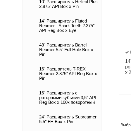
10" Расширитель Helical Plus
2.875" API Box x Pin
14" Рааширитель Fluted
Reamer - Shark Teeth 2.375"
API Reg Box x Eye
48" Расширитель Barrel
Reamer 5.5" Full Hole Box x
Pin
14
ро
16" Расшритель T-REX
x 
Reamer 2.875" API Reg Box x
Pin
16" Расширитель с
роторными зубьями 3,5" API
Reg Box х 100к поворотный
24" Расширитель Supreamer
5.5" FH Box x Pin
Выбр