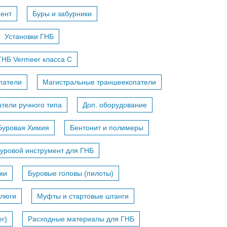
мент
Буры и забурники
Установки ГНБ
ГНБ Vermeer класса С
патели
Магистральные траншеекопатели
тели ручного типа
Доп. оборудование
Буровая Химия
Бентонит и полимеры
уровой инструмент для ГНБ
ки
Буровые головы (пилоты)
тлюги
Муфты и стартовые штанги
r)
Расходные материалы для ГНБ