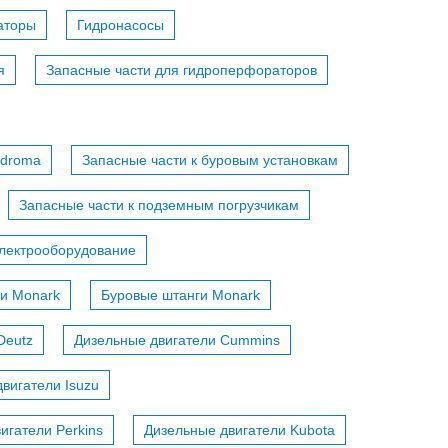
аторы
Гидронасосы
я
Запасные части для гидроперфораторов
adroma
Запасные части к буровым установкам
Запасные части к подземным погрузчикам
лектрооборудование
и Monark
Буровые штанги Monark
Deutz
Дизельные двигатели Cummins
вигатели Isuzu
игатели Perkins
Дизельные двигатели Kubota