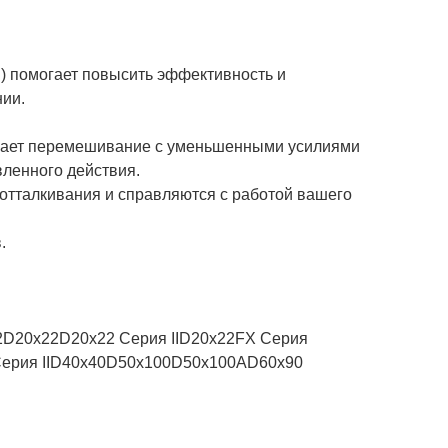
м) помогает повысить эффективность и
ии.
ивает перемешивание с уменьшенными усилиями
ленного действия.
 отталкивания и справляются с работой вашего
.
2D20x22D20x22 Серия IID20x22FX Серия
Серия IID40x40D50x100D50x100AD60x90