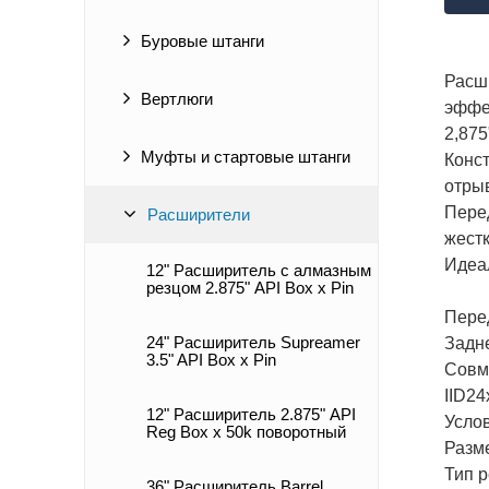
Буровые штанги
Расши
Вертлюги
эффе
2,875
Муфты и стартовые штанги
Конс
отры
Перед
Расширители
жестк
Идеал
12" Расширитель с алмазным
резцом 2.875" API Box x Pin
Перед
24" Расширитель Supreamer
Задне
3.5" API Box x Pin
Совм
IID2
12" Расширитель 2.875" API
Услов
Reg Box x 50k поворотный
Разме
Тип р
36" Расширитель Barrel