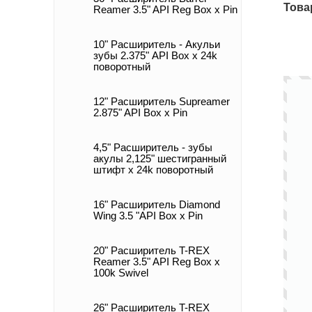
Това
Reamer 3.5" API Reg Box x Pin
10" Расширитель - Акульи
зубы 2.375" API Box x 24k
поворотный
12" Расширитель Supreamer
2.875" API Box x Pin
4,5" Расширитель - зубы
акулы 2,125" шестигранный
штифт x 24k поворотный
16" Расширитель Diamond
Wing 3.5 "API Box x Pin
20" Расширитель T-REX
Reamer 3.5" API Reg Box x
100k Swivel
26" Расширитель T-REX