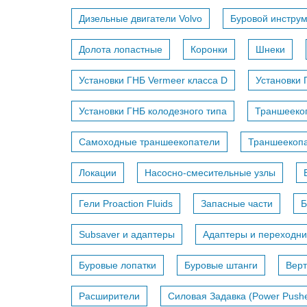
Дизельные двигатели Volvo
Буровой инстру
Долота лопастные
Коронки
Шнеки
Установки ГНБ Vermeer класса D
Установки 
Установки ГНБ колодезного типа
Траншееко
Самоходные траншеекопатели
Траншеекопа
Локации
Насосно-смесительные узлы
Гели Proaction Fluids
Запасные части
Б
Subsaver и адаптеры
Адаптеры и переходни
Буровые лопатки
Буровые штанги
Вер
Расширители
Силовая Задавка (Power Pushe