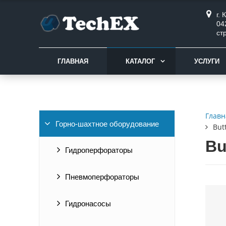
г.
04
ст
ГЛАВНАЯ
КАТАЛОГ
УСЛУГИ
Главн
Горно-шахтное оборудование
But
Bu
Гидроперфораторы
Пневмоперфораторы
Гидронасосы