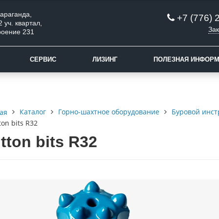
 Караганда,
+7 (776) 
2 уч. квартал,
Зак
роение 231
СЕРВИС
ЛИЗИНГ
ПОЛЕЗНАЯ ИНФОР
Каталог
Горно-шахтное оборудование
Буровой инст
ая
ton bits R32
tton bits R32