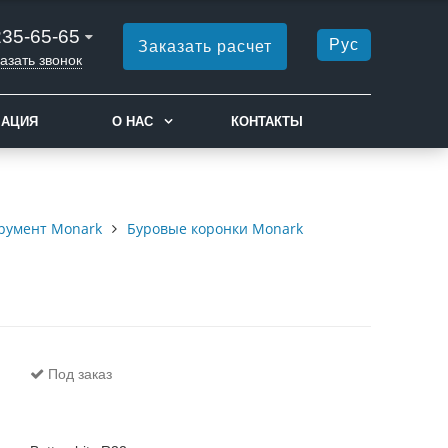
235-65-65
Рус
Заказать расчет
азать звонок
МАЦИЯ
О НАС
КОНТАКТЫ
румент Monark
Буровые коронки Monark
Под заказ