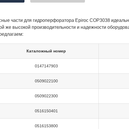
сные части для гидроперфоратора Epiroc COP3038 идеальн
ой же высокой производительности и надежности оборудов
редлагаем:
Каталожный номер
0147147903
0509022100
0509022300
0516150401
0516153800