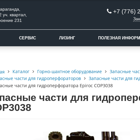
 Караганда,
+7 (776) 
2 уч. квартал,
Зак
роение 231
СЕРВИС
ЛИЗИНГ
ПОЛЕЗНАЯ ИНФОР
Каталог
Горно-шахтное оборудование
Запасные час
ая
асные части для гидроперфораторов
Запасные части для ги
асные части для гидроперфоратора Epiroc COP3038
пасные части для гидропер
P3038