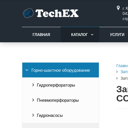
г.
04
ст
ГЛАВНАЯ
КАТАЛОГ
УСЛУГИ
Главн
Горно-шахтное оборудование
Зап
Зап
Гидроперфораторы
За
CO
Пневмоперфораторы
Гидронасосы