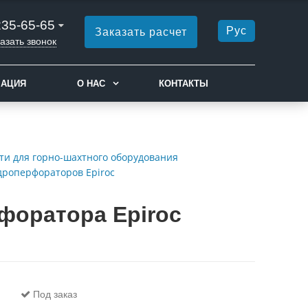
235-65-65
Рус
Заказать расчет
азать звонок
МАЦИЯ
О НАС
КОНТАКТЫ
ти для горно-шахтного оборудования
дроперфораторов Epiroc
форатора Epiroc
Под заказ