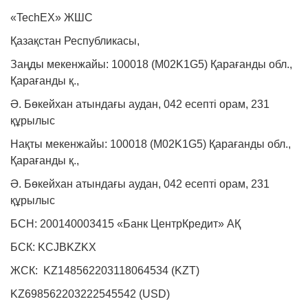
«TechEX» ЖШС
Қазақстан Республикасы,
Заңды мекенжайы: 100018 (M02K1G5) Қарағанды обл.,
Қарағанды қ.,
Ә. Бөкейхан атындағы аудан, 042 есепті орам, 231
құрылыс
Нақты мекенжайы: 100018 (M02K1G5) Қарағанды обл.,
Қарағанды қ.,
Ә. Бөкейхан атындағы аудан, 042 есепті орам, 231
құрылыс
БСН: 200140003415 «Банк ЦентрКредит» АҚ
БСК: KCJBKZKX
ЖСК: KZ148562203118064534 (KZT)
KZ698562203222545542 (USD)