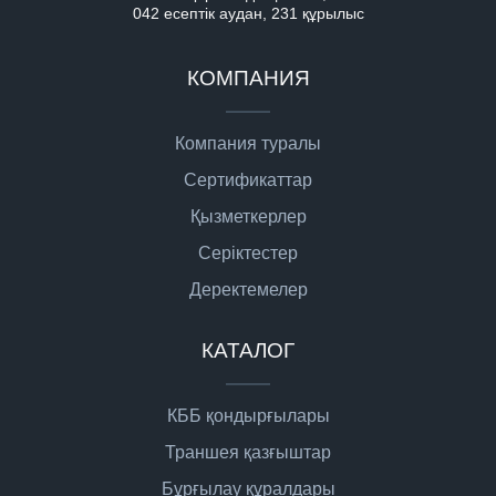
042 есептік аудан, 231 құрылыс
КОМПАНИЯ
Компания туралы
Сертификаттар
Қызметкерлер
Серіктестер
Деректемелер
КАТАЛОГ
КББ қондырғылары
Траншея қазғыштар
Бұрғылау құралдары