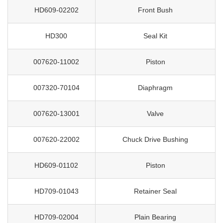
HD609-02202
Front Bush
HD300
Seal Kit
007620-11002
Piston
007320-70104
Diaphragm
007620-13001
Valve
007620-22002
Chuck Drive Bushing
HD609-01102
Piston
HD709-01043
Retainer Seal
HD709-02004
Plain Bearing